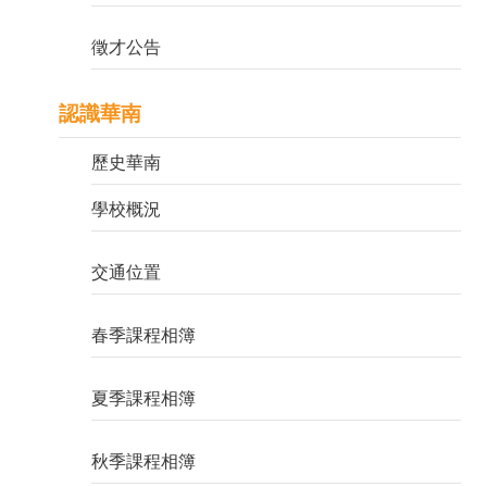
網
徵才公告
站
導
覽
認識華南
雲
歷史華南
林
縣
學校概況
教
育
網
交通位置
網
站
春季課程相簿
資
料
開
夏季課程相簿
放
宣
秋季課程相簿
告