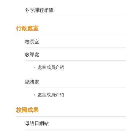
隱
冬季課程相簿
私
權
宣
行政處室
告
資
校長室
訊
安
教導處
全
政
處室成員介紹
策
總務處
處室成員介紹
校園成果
母語日網站