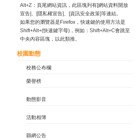
政
Alt+Z：頁尾網站資訊，此區塊列有[網站資料開放
宣告]、[隱私權宣告]、[資訊安全政策]等連結。
處
如果您的瀏覽器是Firefox，快速鍵的使用方法是
室
Shift+Alt+(快速鍵字母)，例如：Shift+Alt+C會跳至
校
中央內容區塊，以此類推。
園
校園動態
成
果
校務公布欄
宣
榮譽榜
導
動態影音
專
區
活動相簿
回
首
縣網公告
頁