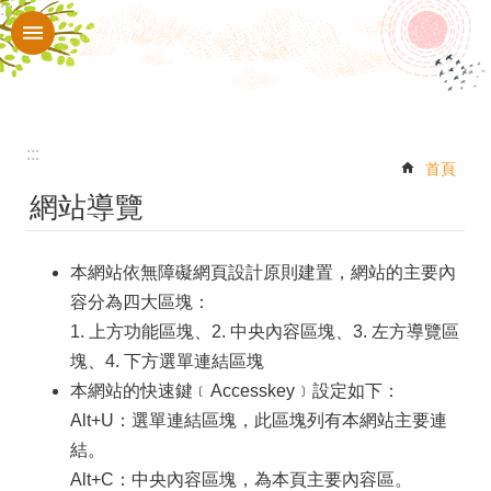
:::
跳到主要內容區塊
進
階
搜
尋
:::
校
首頁
網站導覽
園
動
本網站依無障礙網頁設計原則建置，網站的主要內
態
容分為四大區塊：
認
1. 上方功能區塊、2. 中央內容區塊、3. 左方導覽區
識
塊、4. 下方選單連結區塊
華
本網站的快速鍵﹝Accesskey﹞設定如下：
Alt+U：選單連結區塊，此區塊列有本網站主要連
南
結。
行
Alt+C：中央內容區塊，為本頁主要內容區。