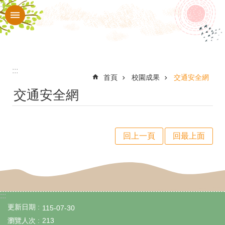
:::
跳到主要內容區塊
進
階
搜
尋
:::
校
首頁
校園成果
交通安全網
交通安全網
園
動
態
回上一頁
回最上面
認
識
華
:::
南
更新日期
115-07-30
行
瀏覽人次
213