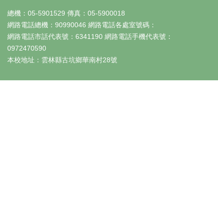
政
總機：05-5901529 傳真：05-5900018
處
網路電話總機：90990046 網路電話各處室號碼：
網路電話市話代表號：6341190 網路電話手機代表號：
室
0972470590
校
本校地址：雲林縣古坑鄉華南村28號
園
成
果
宣
導
專
區
回
首
頁