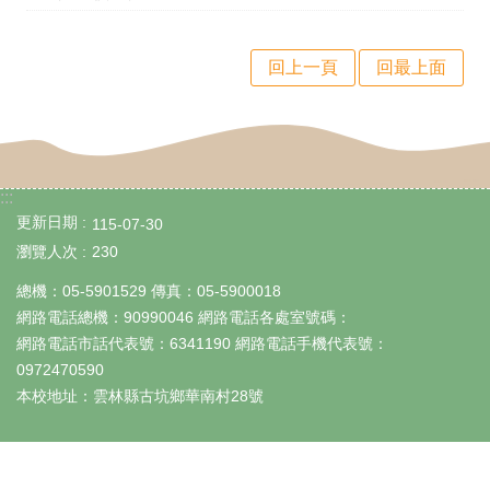
政
處
回上一頁
回最上面
室
校
園
:::
成
更新日期
115-07-30
果
瀏覽人次
230
宣
總機：05-5901529 傳真：05-5900018
導
網路電話總機：90990046 網路電話各處室號碼：
網路電話市話代表號：6341190 網路電話手機代表號：
專
0972470590
區
本校地址：雲林縣古坑鄉華南村28號
回
首
頁