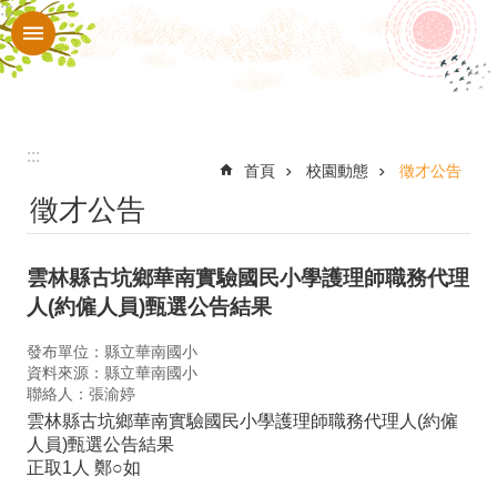
:::
跳到主要內容區塊
進
階
搜
尋
:::
校
首頁
校園動態
徵才公告
徵才公告
園
動
雲林縣古坑鄉華南實驗國民小學護理師職務代理
態
人(約僱人員)甄選公告結果
認
發布單位：縣立華南國小
識
資料來源：縣立華南國小
華
聯絡人：張渝婷
雲林縣古坑鄉華南實驗國民小學護理師職務代理人(約僱
南
人員)甄選公告結果
正取1人 鄭○如
行