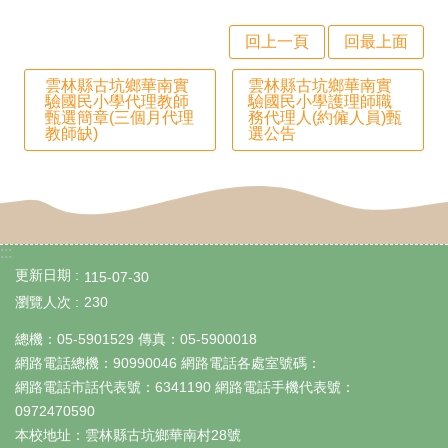
政
回上一頁
回最上面
處
室
雲林縣古坑鄉華南實
雲林縣古坑鄉華南實
驗國民小學代理教師
驗國民小學護理師職
校
甄選簡章(三個月代理
務代理人(約僱人員)甄
教師缺)
選公告
園
成
果
宣
:::
更新日期
115-07-30
導
瀏覽人次
230
專
總機：05-5901529 傳真：05-5900018
區
網路電話總機：90990046 網路電話各處室號碼：
網路電話市話代表號：6341190 網路電話手機代表號：
回
0972470590
首
本校地址：雲林縣古坑鄉華南村28號
頁