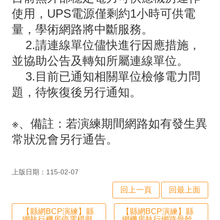
政
使用，UPS電源僅剩約1小時可供電
處
量，學術網路將中斷服務。
室
2.請連線單位儘快進行因應措施，
校
並協助公告及轉知所屬連線單位。
園
3.目前已通知相關單位檢修電力問
成
題，待恢復後另行通知。
果
※、備註：若演練期間網路如有發生異
宣
常狀況會另行通告。
導
專
上版日期：115-02-07
區
回上一頁
回最上面
回
首
【縣網BCP演練】縣
【縣網BCP演練】縣
頁
網執行機房停電模擬
網機房執行網路骨幹