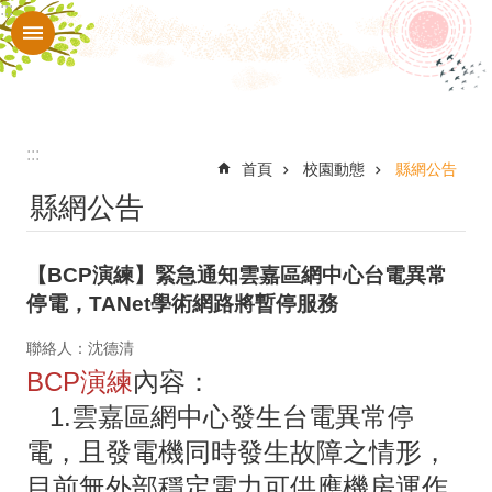
:::
跳到主要內容區塊
進
階
搜
尋
:::
校
首頁
校園動態
縣網公告
縣網公告
園
動
【BCP演練】緊急通知雲嘉區網中心台電異常
態
停電，TANet學術網路將暫停服務
認
聯絡人：沈德清
識
BCP演練
內容：
華
1.雲嘉區網中心發生台電異常停
南
電，且發電機同時發生故障之情形，
行
目前無外部穩定電力可供應機房運作