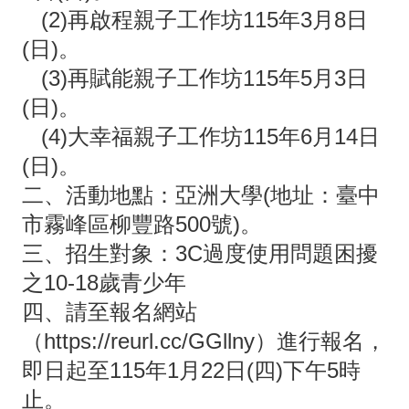
政
(2)再啟程親子工作坊115年3月8日
處
(日)。
室
(3)再賦能親子工作坊115年5月3日
(日)。
校
(4)大幸福親子工作坊115年6月14日
園
(日)。
成
二、活動地點：亞洲大學(地址：臺中
果
市霧峰區柳豐路500號)。
宣
三、招生對象：3C過度使用問題困擾
導
之10-18歲青少年
專
四、請至報名網站
區
（https://reurl.cc/GGllny）進行報名，
回
即日起至115年1月22日(四)下午5時
首
止。
頁