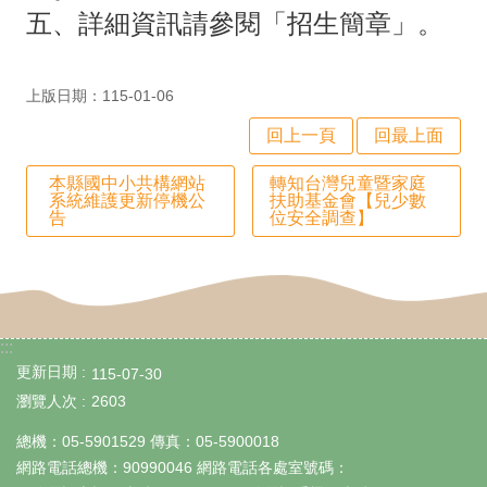
五、詳細資訊請參閱「招生簡章」。
網
站
導
上版日期：115-01-06
覽
回上一頁
回最上面
雲
林
本縣國中小共構網站
轉知台灣兒童暨家庭
縣
系統維護更新停機公
扶助基金會【兒少數
教
告
位安全調查】
育
網
網
站
:::
資
更新日期
料
115-07-30
開
瀏覽人次
2603
放
總機：05-5901529 傳真：05-5900018
宣
告
網路電話總機：90990046 網路電話各處室號碼：