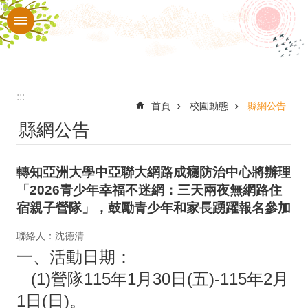
:::
跳到主要內容區塊
進
階
搜
尋
:::
校
首頁
校園動態
縣網公告
縣網公告
園
動
轉知亞洲大學中亞聯大網路成癮防治中心將辦理
態
「2026青少年幸福不迷網：三天兩夜無網路住
認
宿親子營隊」，鼓勵青少年和家長踴躍報名參加
識
聯絡人：沈德清
華
一、活動日期：
南
(1)營隊115年1月30日(五)-115年2月
行
1日(日)。