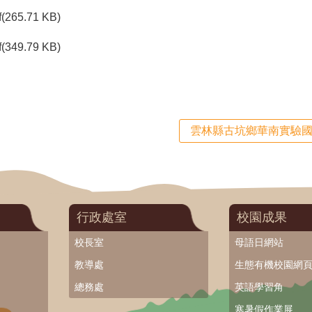
f(265.71 KB)
f(349.79 KB)
雲林縣古坑鄉華南實驗國
行政處室
校園成果
校長室
母語日網站
教導處
生態有機校園網
總務處
英語學習角
寒暑假作業展