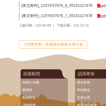
[來文附件]_115YE07676_6_05151117478
pd
[來文附件]_115YE07676_7_05151117478
pd
上版日期：115-03-09
下版日期：121-12-31
115學年度一年級新生錄取名單公告
:::
校園動態
認識華南
校務公布欄
歷史華南
榮譽榜
學校概況
動態影音
交通位置
活動相簿
春季課程相簿